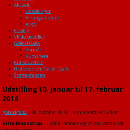
Aktuelt
Udstillinger
Arrangementer
Arkiv
Frivillig
Vil du udstille?
Galleri Gallo
Formål
Kunstnere
Kunstauktion
Historien om Galleri Gallo
Støttekredsen
Udstilling 10. januar til 17. februar
2016
til
gallerigallo
30. oktober 2018
Kommentarer lukket
Udstil
Gitte Brandstrup –
I 2008 rammes jeg af en livstruende
10.
sygdom, som