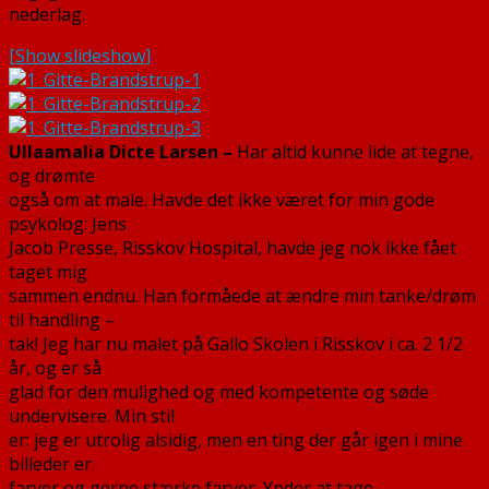
nederlag.
[Show slideshow]
Ullaamalia Dicte Larsen –
Har altid kunne lide at tegne,
og drømte
også om at male. Havde det ikke været for min gode
psykolog: Jens
Jacob Presse, Risskov Hospital, havde jeg nok ikke fået
taget mig
sammen endnu. Han formåede at ændre min tanke/drøm
til handling –
tak! Jeg har nu malet på Gallo Skolen i Risskov i ca. 2 1/2
år, og er så
glad for den mulighed og med kompetente og søde
undervisere. Min stil
er: jeg er utrolig alsidig, men en ting der går igen i mine
billeder er
farver og gerne stærke farver. Ynder at tage