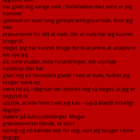
janua
har givet mig varige men. I forbindelse med dette er jeg
til
kommet
17.
igennem en svær lang genoptræningsperiode, hvor jeg
febru
blev
2016
præsenteret for dét at male. Dét at male har jeg kunnet
bruge til
meget. Jeg har kunnet bruge det til at prøve at acceptere
mit nye jeg
på, mine skader, mine forandringer, mit usynlige
handicap. Det har
givet mig en fantastisk glæde i livet at male, hvilket jeg
bruger mere og
mere tid på. I dag har det udviklet mig så meget, at jeg er
begyndt at
udstille, at vise frem hvad jeg kan – også blandt virkeligt
dygtige
malere på kunstudstillinger. Meget
grænseoverskridende, et stort
spring og en kæmpe sejr for mig, som jeg bruger i mine
daglige