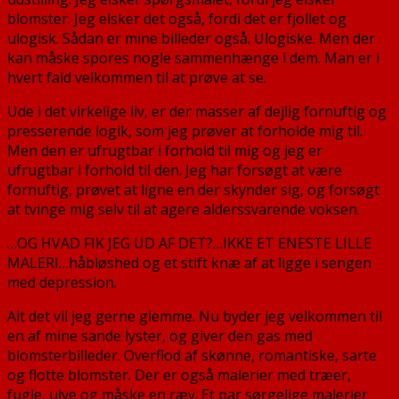
august
blomster. Jeg elsker det også, fordi det er fjollet og
til
ulogisk. Sådan er mine billeder også. Ulogiske. Men der
4.
kan måske spores nogle sammenhænge i dem. Man er i
oktobe
hvert fald velkommen til at prøve at se.
2017
Ude i det virkelige liv, er der masser af dejlig fornuftig og
presserende logik, som jeg prøver at forholde mig til.
Men den er ufrugtbar i forhold til mig og jeg er
ufrugtbar i forhold til den. Jeg har forsøgt at være
fornuftig, prøvet at ligne en der skynder sig, og forsøgt
at tvinge mig selv til at agere alderssvarende voksen.
…OG HVAD FIK JEG UD AF DET?…IKKE ET ENESTE LILLE
MALERI…håbløshed og et stift knæ af at ligge i sengen
med depression.
Alt det vil jeg gerne glemme. Nu byder jeg velkommen til
en af mine sande lyster, og giver den gas med
blomsterbilleder. Overflod af skønne, romantiske, sarte
og flotte blomster. Der er også malerier med træer,
fugle, ulve og måske en ræv. Et par sørgelige malerier