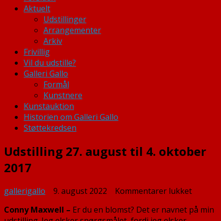
Aktuelt
Udstillinger
Arrangementer
Arkiv
Frivillig
Vil du udstille?
Galleri Gallo
Formål
Kunstnere
Kunstauktion
Historien om Galleri Gallo
Støttekredsen
Udstilling 27. august til 4. oktober
2017
til
gallerigallo
9. august 2022
Kommentarer lukket
Udstilli
Conny Maxwell –
Er du en blomst? Det er navnet på min
27.
udstilling. Jeg elsker spørgsmålet, fordi jeg elsker