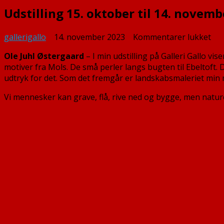
Udstilling 15. oktober til 14. novem
til
gallerigallo
14. november 2023
Kommentarer lukket
Uds
Ole Juhl Østergaard
– I min udstilling på Galleri Gallo v
15.
motiver fra Mols. De små perler langs bugten til Ebeltoft. 
okt
udtryk for det. Som det fremgår er landskabsmaleriet min 
til
14.
Vi mennesker kan grave, flå, rive ned og bygge, men naturen
no
202