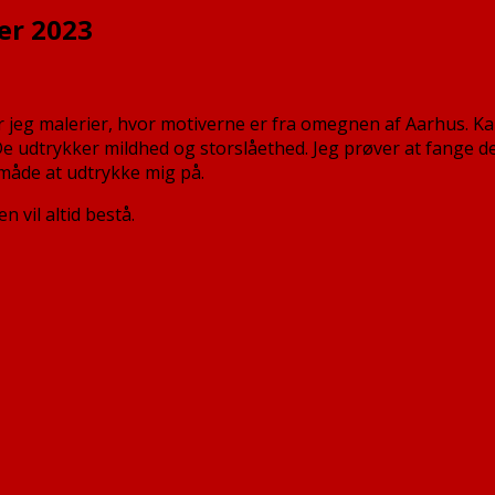
ber 2023
tilling
iser jeg malerier, hvor motiverne er fra omegnen af Aarhus. 
De udtrykker mildhed og storslåethed. Jeg prøver at fange de
ober
måde at udtrykke mig på.
 vil altid bestå.
vember
3