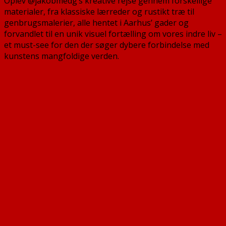
Oplev @jakobmedg’s kreative rejse gennem forskellige
materialer, fra klassiske lærreder og rustikt træ til
genbrugsmalerier, alle hentet i Aarhus’ gader og
forvandlet til en unik visuel fortælling om vores indre liv –
et must-see for den der søger dybere forbindelse med
kunstens mangfoldige verden.