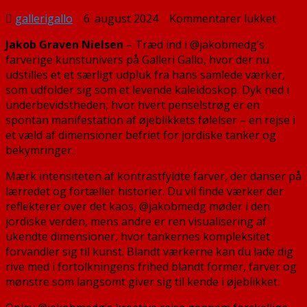
til
gallerigallo
6. august 2024
Kommentarer lukket
Udstil
Jakob Graven Nielsen
– Træd ind i @jakobmedg’s
28.
farverige kunstunivers på Galleri Gallo, hvor der nu
juli
udstilles et et særligt udpluk fra hans samlede værker,
til
som udfolder sig som et levende kaleidoskop. Dyk ned i
10.
underbevidstheden, hvor hvert penselstrøg er en
septe
spontan manifestation af øjeblikkets følelser – en rejse i
2024
et væld af dimensioner befriet for jordiske tanker og
bekymringer.
Mærk intensiteten af kontrastfyldte farver, der danser på
lærredet og fortæller historier. Du vil finde værker der
reflekterer over det kaos, @jakobmedg møder i den
jordiske verden, mens andre er ren visualisering af
ukendte dimensioner, hvor tankernes kompleksitet
forvandler sig til kunst. Blandt værkerne kan du lade dig
rive med i fortolkningens frihed blandt former, farver og
mønstre som langsomt giver sig til kende i øjeblikket.