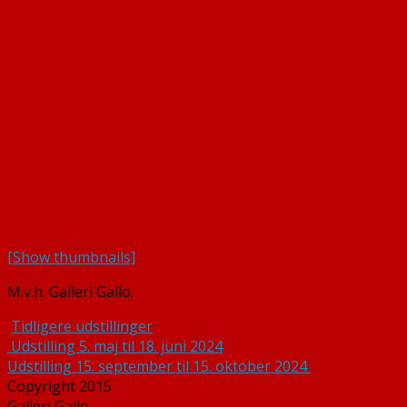
[Show thumbnails]
M.v.h. Galleri Gallo.
Tidligere udstillinger
Indlægsnavigation
Udstilling 5. maj til 18. juni 2024
Udstilling 15. september til 15. oktober 2024
Copyright 2015
Galleri Gallo