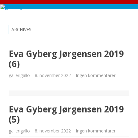
Skip
to
content
ARCHIVES
Eva Gyberg Jørgensen 2019
(6)
til
gallerigallo
8. november 2022
Ingen kommentarer
Eva
Gyberg
Jørgensen
2019
(6)
Eva Gyberg Jørgensen 2019
(5)
til
gallerigallo
8. november 2022
Ingen kommentarer
Eva