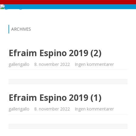
Skip
to
content
ARCHIVES
Efraim Espino 2019 (2)
til
gallerigallo
8. november 2022
Ingen kommentarer
Efraim
Espino
2019
(2)
Efraim Espino 2019 (1)
til
gallerigallo
8. november 2022
Ingen kommentarer
Efraim
Espino
2019
(1)