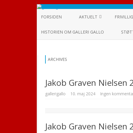
FORSIDEN
AKTUELT
FRIVILLI
UDSTILLINGER
HISTORIEN OM GALLERI GALLO
STØT
ARRANGEMENTER
ARKIV
ARCHIVES
Jakob Graven Nielsen 2
gallerigallo
10. maj 2024
Ingen kommenta
Jakob Graven Nielsen 2