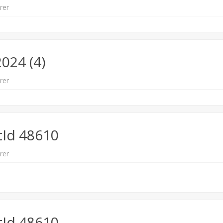
til
rer
Jakob
Graven
Nielsen
2024
(5)
024 (4)
til
rer
Jakob
Graven
Nielsen
2024
(4)
tId 48610
til
rer
charset=InvalidCharsetId
48610
tId 48610