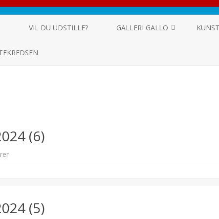
Skip
to
G
VIL DU UDSTILLE?
GALLERI GALLO
KUNST
content
FORMÅL
TEKREDSEN
KUNSTNERE
024 (6)
til
rer
Jakob
Graven
Nielsen
2024
(6)
024 (5)