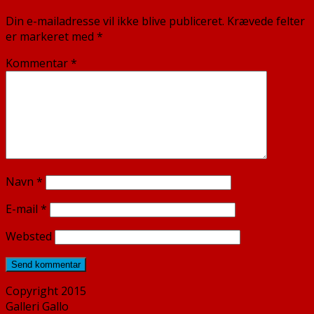
Din e-mailadresse vil ikke blive publiceret.
Krævede felter
er markeret med
*
Kommentar
*
Navn
*
E-mail
*
Websted
Copyright 2015
Galleri Gallo