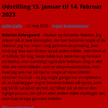
Udstilling 15. januar til 14. februar
2023
til
gallerigallo
12. maj 2023
Ingen kommentarer
Udstilling
Kristian Kviesgaard
– Skaber og fortæller følelser. Jeg
15.
prøver på at lave koncepter, der kan beskrive nogle af de
januar
følelser, jeg har inden i mig gennem akrylmaling, ikke
til
fordi jeg ikke kan få dem ud på andre måder, men fordi at
14.
et billede, for mig, bedst både kan beskrive og forklare
februar
en følelse, men samtidigt også dele følelsen. Dog er det
2023
ikke alle mine billeder, som er ekspressionistiske, med
hvad jeg selv har på hjerte, nogle af mine billeder
kommer fra Gud – da jeg nogle gange har en oplevelse
af, at Gud lægger mig et bestemt billede på hjerte, som
jeg så får ud på et lærred, og håber på, at det er den
rigtige person, der på en eller anden måde modtager det,
som Gud vil sige gennem billedet.
[Show slideshow]