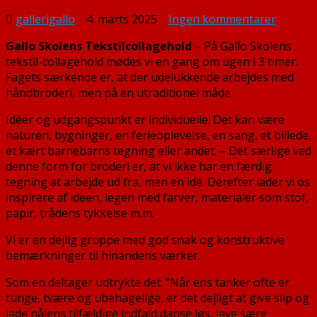
til
gallerigallo
4. marts 2025
Ingen kommentarer
Udstilli
Gallo Skolens Tekstilcollagehold
– På Gallo Skolens
23.
tekstil-collagehold mødes vi en gang om ugen i 3 timer.
februar
Fagets særkende er, at der udelukkende arbejdes med
til
håndbroderi, men på en utraditionel måde.
18.
marts
Idéer og udgangspunkt er individuelle. Det kan være
2025
naturen, bygninger, en ferieoplevelse, en sang, et billede,
et kært barnebarns tegning eller andet. – Det særlige ved
denne form for broderi er, at vi ikke har en færdig
tegning at arbejde ud fra, men en idé. Derefter lader vi os
inspirere af ideen, legen med farver, materialer som stof,
papir, trådens tykkelse m.m.
Vi er en dejlig gruppe med god snak og konstruktive
bemærkninger til hinandens værker.
Som en deltager udtrykte det: ”Når ens tanker ofte er
tunge, tvære og ubehagelige, er det dejligt at give slip og
lade nålens tilfældige indfald danse løs, lave sære